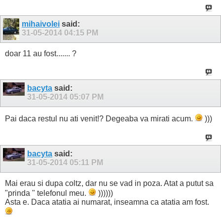
mihaivolei
said:
31-05-2014
04:15 PM
doar 11 au fost....... ?
bacyta
said:
31-05-2014
05:07 PM
Pai daca restul nu ati venit!? Degeaba va mirati acum.
)))
bacyta
said:
31-05-2014
05:11 PM
Mai erau si dupa coltz, dar nu se vad in poza. Atat a putut sa
"prinda " telefonul meu.
))))))
Asta e. Daca atatia ai numarat, inseamna ca atatia am fost.