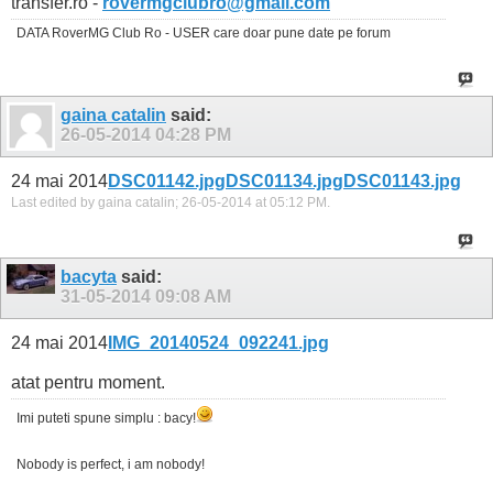
transfer.ro -
rovermgclubro@gmail.com
DATA RoverMG Club Ro - USER care doar pune date pe forum
gaina catalin
said:
26-05-2014
04:28 PM
24 mai 2014
DSC01142.jpg
DSC01134.jpg
DSC01143.jpg
Last edited by gaina catalin; 26-05-2014 at
05:12 PM
.
bacyta
said:
31-05-2014
09:08 AM
24 mai 2014
IMG_20140524_092241.jpg
atat pentru moment.
Imi puteti spune simplu : bacy!
Nobody is perfect, i am nobody!