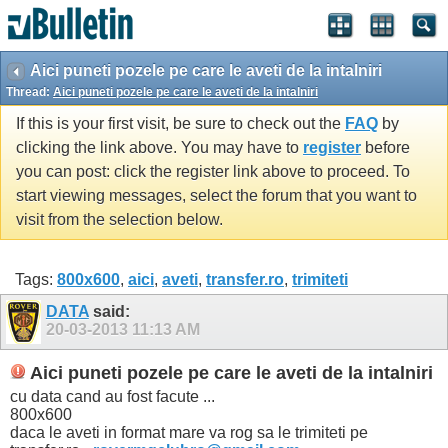
Aici puneti pozele pe care le aveti de la intalniri
Thread:
Aici puneti pozele pe care le aveti de la intalniri
If this is your first visit, be sure to check out the
FAQ
by
clicking the link above. You may have to
register
before
you can post: click the register link above to proceed. To
start viewing messages, select the forum that you want to
visit from the selection below.
Tags:
800x600
,
aici
,
aveti
,
transfer.ro
,
trimiteti
DATA
said:
20-03-2013
11:13 AM
Aici puneti pozele pe care le aveti de la intalniri
cu data cand au fost facute ...
800x600
daca le aveti in format mare va rog sa le trimiteti pe