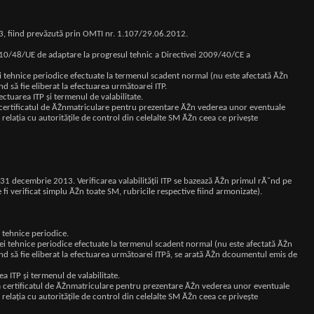
13, fiind prevăzută prin OMTI nr. 1.107/29.06.2012.
 2010/48/UE de adaptare la progresul tehnic a Directivei 2009/40/CE a
ţiei tehnice periodice efectuate la termenul scadent normal (nu este afectată ĂŽn
nd să fie eliberat la efectuarea următoarei ITP.
ctuarea ITP şi termenul de valabilitate.
a certificatul de ĂŽnmatriculare pentru prezentare ĂŽn vederea unor eventuale
elaţia cu autorităţile de control din celelalte SM ĂŽn ceea ce priveşte
cu 31 decembrie 2013. Verificarea valabilităţii ITP se bazează ĂŽn primul rĂ˘nd pe
 fi verificat simplu ĂŽn toate SM, rubricile respective fiind armonizate).
 tehnice periodice.
ecţiei tehnice periodice efectuate la termenul scadent normal (nu este afectată ĂŽn
Ă˘nd să fie eliberat la efectuarea următoarei ITPâ, se arată ĂŽn dcoumentul emis de
a ITP şi termenul de valabilitate.
 la certificatul de ĂŽnmatriculare pentru prezentare ĂŽn vederea unor eventuale
elaţia cu autorităţile de control din celelalte SM ĂŽn ceea ce priveşte