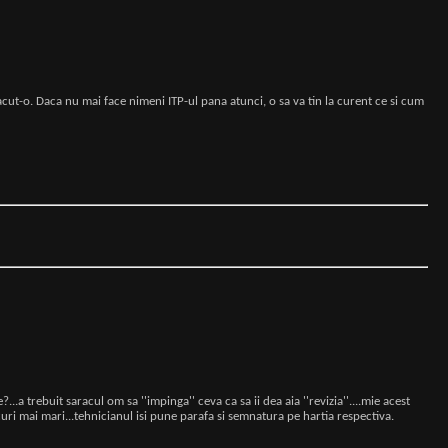
cut-o. Daca nu mai face nimeni ITP-ul pana atunci, o sa va tin la curent ce si cum
.a trebuit saracul om sa ''impinga'' ceva ca sa ii dea aia ''revizia''....mie acest
curi mai mari...tehnicianul isi pune parafa si semnatura pe hartia respectiva.