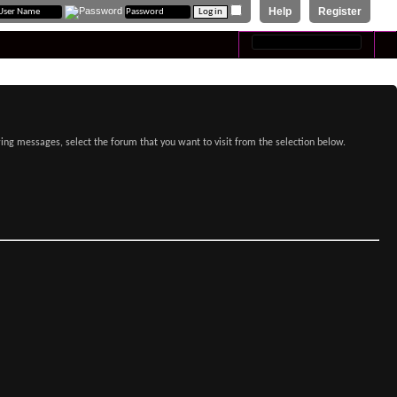
Help
Register
Advanced Search
ewing messages, select the forum that you want to visit from the selection below.