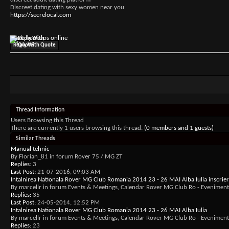
Discreet dating with sexy women near you
https://secrelocal.com
adult hookups online
Reply With Quote
Thread Information
Users Browsing this Thread
There are currently 1 users browsing this thread.
(0 members and 1 guests)
Similar Threads
Manual tehnic
By Florian_81 in forum Rover 75 / MG ZT
Replies:
3
Last Post:
21-07-2016,
09:03 AM
Intalnirea Nationala Rover MG Club Romania 2014 23 - 26 MAI Alba Iulia inscrier
By marcellr in forum Events & Meetings, Calendar Rover MG Club Ro - Evenimente 
Replies:
35
Last Post:
24-05-2014,
12:52 PM
Intalnirea Nationala Rover MG Club Romania 2014 23 - 26 MAI Alba Iulia
By marcellr in forum Events & Meetings, Calendar Rover MG Club Ro - Evenimente 
Replies:
23