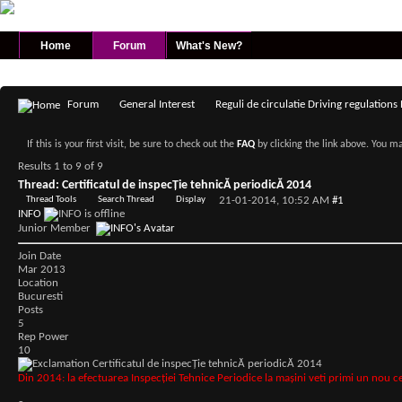
Home
Forum
What's New?
New Posts
FAQ
Calendar
Forum Actions
Quick Links
Forum
General Interest
Reguli de circulatie Driving regulations
If this is your first visit, be sure to check out the
FAQ
by clicking the link above. You m
Results 1 to 9 of 9
Thread:
Certificatul de inspecŢie tehnicĂ periodicĂ 2014
Thread Tools
Search Thread
Display
21-01-2014,
10:52 AM
#1
INFO
Junior Member
Join Date
Mar 2013
Location
Bucuresti
Posts
5
Rep Power
10
Certificatul de inspecŢie tehnicĂ periodicĂ 2014
Din 2014: la efectuarea Inspecției Tehnice Periodice la mașini veti primi un nou ce