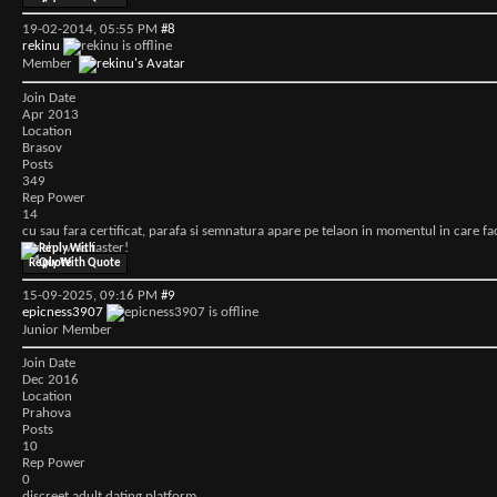
19-02-2014,
05:55 PM
#8
rekinu
Member
Join Date
Apr 2013
Location
Brasov
Posts
349
Rep Power
14
cu sau fara certificat, parafa si semnatura apare pe telaon in momentul in care fac
I wish I was faster!
Reply With Quote
15-09-2025,
09:16 PM
#9
epicness3907
Junior Member
Join Date
Dec 2016
Location
Prahova
Posts
10
Rep Power
0
discreet adult dating platform