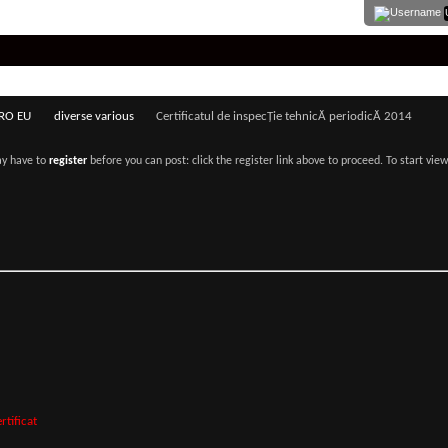
 RO EU
diverse various
Certificatul de inspecŢie tehnicĂ periodicĂ 2014
ay have to
register
before you can post: click the register link above to proceed. To start vi
rtificat