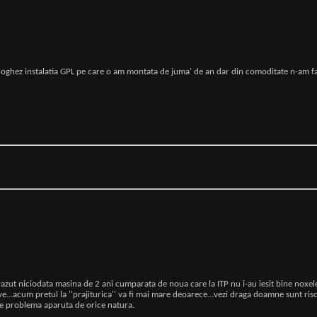
mologhez instalatia GPL pe care o am montata de juma' de an dar din comoditate n-am fa
vazut niciodata masina de 2 ani cumparata de noua care la ITP nu i-au iesit bine noxele?..
ive...acum pretul la ''prajiturica'' va fi mai mare deoarece...vezi draga doamne sunt ris
are problema aparuta de orice natura.