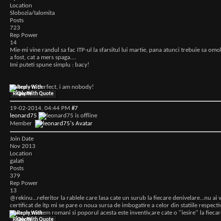
Location
Slobozia/Ialomita
Posts
723
Rep Power
14
Mie-mi vine randul sa fac ITP-ul la sfarsitul lui martie, pana atunci trebuie sa o
a fost, cat a mers spaga....
Imi puteti spune simplu : bacy!
Nobody is perfect, i am nobody!
Reply With Quote
19-02-2014,
04:44 PM
#7
leonard75
Member
Join Date
Nov 2013
Location
galati
Posts
379
Rep Power
13
@rekinu...referitor la rablele care lasa cate un surub la fiecare denivelare...nu ai 
certificat de itp mi se pare o noua sursa de imbogatire a celor din statiile respect
Oricum,suntem romani si poporul acesta este inventiv,are cate o ''iesire'' la fiec
Reply With Quote