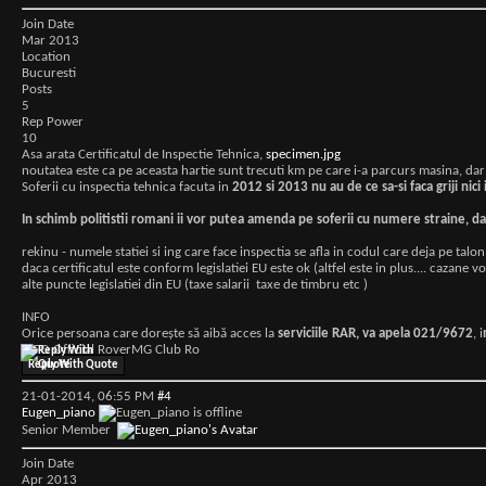
Join Date
Mar 2013
Location
Bucuresti
Posts
5
Rep Power
10
Asa arata Certificatul de Inspectie Tehnica,
specimen.jpg
noutatea este ca pe aceasta hartie sunt trecuti km pe care i-a parcurs masina, dar
Soferii cu inspectia tehnica facuta in
2012 si 2013 nu au de ce sa-si faca griji nic
In schimb politistii romani ii vor putea amenda pe soferii cu numere straine, da
rekinu - numele statiei si ing care face inspectia se afla in codul care deja pe talon
daca certificatul este conform legislatiei EU este ok (altfel este in plus.... cazane
alte puncte legislatiei din EU (taxe salarii
taxe de timbru etc )
INFO
Orice persoana care doreşte să aibă acces la
serviciile RAR, va apela 021/9672
, i
INFO Official RoverMG Club Ro
Reply With Quote
21-01-2014,
06:55 PM
#4
Eugen_piano
Senior Member
Join Date
Apr 2013