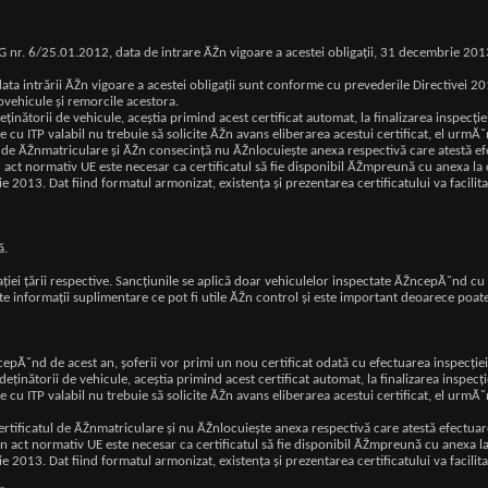
OG nr. 6/25.01.2012, data de intrare ĂŽn vigoare a acestei obligaţii, 31 decembrie 20
 data intrării ĂŽn vigoare a acestei obligaţii sunt conforme cu prevederile Directivei
ovehicule şi remorcile acestora.
deţinătorii de vehicule, aceştia primind acest certificat automat, la finalizarea inspec
le cu ITP valabil nu trebuie să solicite ĂŽn avans eliberarea acestui certificat, el urmĂ˘
ul de ĂŽnmatriculare şi ĂŽn consecinţă nu ĂŽnlocuieşte anexa respectivă care atestă efe
n act normativ UE este necesar ca certificatul să fie disponibil ĂŽmpreună cu anexa l
13. Dat fiind formatul armonizat, existenţa şi prezentarea certificatului va facilita r
ă.
islaţiei ţării respective. Sancţiunile se aplică doar vehiculelor inspectate ĂŽncepĂ˘nd 
alte informaţii suplimentare ce pot fi utile ĂŽn control şi este important deoarece poate
Ă˘nd de acest an, șoferii vor primi un nou certificat odată cu efectuarea inspecției
u deţinătorii de vehicule, aceştia primind acest certificat automat, la finalizarea insp
ule cu ITP valabil nu trebuie să solicite ĂŽn avans eliberarea acestui certificat, el urm
ertificatul de ĂŽnmatriculare şi nu ĂŽnlocuieşte anexa respectivă care atestă efectuare
-un act normativ UE este necesar ca certificatul să fie disponibil ĂŽmpreună cu anexa
13. Dat fiind formatul armonizat, existenţa şi prezentarea certificatului va facilita r