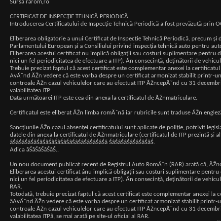
Sursa rarom,ro
CERTIFICAT DE INSPECŢIE TEHNICĂ PERIODICĂ
Introducerea Certificatului de Inspecţie Tehnică Periodică a fost prevăzută prin 
Eliberarea obligatorie a unui Certificat de Inspecţie Tehnică Periodică, precum şi
Parlamentului European şi a Consiliului privind inspecţia tehnică auto pentru aut
Eliberarea acestui certificat nu implică obligaţii sau costuri suplimentare pentru 
nici un fel periodicitatea de efectuare a ITP). Ăn consecinţă, deţinătorii de vehicu
Trebuie precizat faptul că acest certificat este complementar anexei la certificat
AvĂ˘nd ĂŽn vedere că este vorba despre un certificat armonizat stabilit printr-u
controale ĂŽn cazul vehiculelor care au efectuat ITP ĂŽncepĂ˘nd cu 31 decembrie 20
valabilitatea ITP.
Data următoarei ITP este cea din anexa la certificatul de ĂŽnmatriculare.
Certificatul este eliberat ĂŽn limba romĂ˘nă iar rubricile sunt traduse ĂŽn englez
Sancţiunile ĂŽn cazul absenţei certificatului sunt aplicate de poliţie, potrivit leg
datele din anexa la certificatul de ĂŽnmatriculare (certificatul de ITP prezintă şi 
âŚâŚâŚâŚâŚâŚâŚâŚâŚâŚâŚâŚâŚâŚâŚâŚâ ŚâŚâŚâŚâŚâŚâŚâŚ.
Adica âŚâŚâŚâŚâŚ..
Un nou document publicat recent de Registrul Auto RomĂ˘n (RAR) arată că, ĂŽncep
Eliberarea acestui certificat ânu implică obligaţii sau costuri suplimentare pentr
nici un fel periodicitatea de efectuare a ITP). Ăn consecinţă, deţinătorii de vehic
RAR.
Totodată, trebuie precizat faptul că acest certificat este complementar anexei la c
âAvĂ˘nd ĂŽn vedere că este vorba despre un certificat armonizat stabilit printr
controale ĂŽn cazul vehiculelor care au efectuat ITP ĂŽncepĂ˘nd cu 31 decembrie 20
valabilitatea ITPâ, se mai arată pe site-ul oficial al RAR.