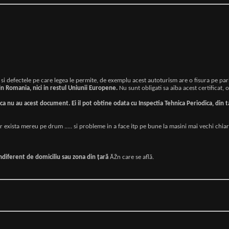
 si defectele pe care legea le permite, de exemplu acest autoturism are o fisura pe par
i in Romania, nici in restul Uniunii Europene.
Nu sunt obligati sa aiba acest certificat, o
ca nu au acest document. Ei il pot obtine odata cu Inspectia Tehnica Periodica, din 
 vor exista mereu pe drum ..... si probleme in a face itp pe bune la masini mai vechi chi
ndiferent de domiciliu sau zona din ţară
ĂŽn care se află.