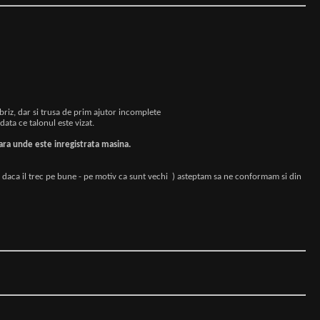
briz, dar si trusa de prim ajutor incomplete
data ce talonul este vizat.
tara unde este inregistrata masina.
ar daca il trec pe bune - pe motiv ca sunt vechi
) asteptam sa ne conformam si din