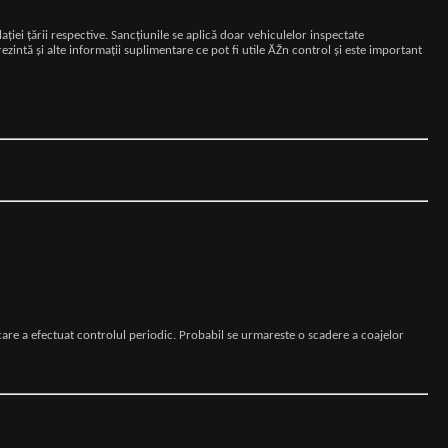
aţiei ţării respective. Sancţiunile se aplică doar vehiculelor inspectate
intă şi alte informaţii suplimentare ce pot fi utile ĂŽn control şi este important
i care a efectuat controlul periodic. Probabil se urmareste o scadere a coajelor