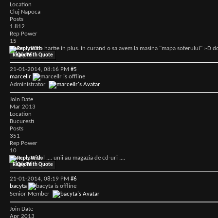
Location
Cluj Napoca
Posts
1.812
Rep Power
15
ha-ha, inca o hartie in plus. in curand o sa avem la masina "mapa soferului" :-D d
Reply With Quote
21-01-2014,
08:16 PM
#5
marcellr
Administrator
Join Date
Mar 2013
Location
Bucuresti
Posts
351
Rep Power
10
.... nu este gol .... unii au magazia de cd-uri ....
Reply With Quote
21-01-2014,
08:19 PM
#6
bacyta
Senior Member
Join Date
Apr 2013