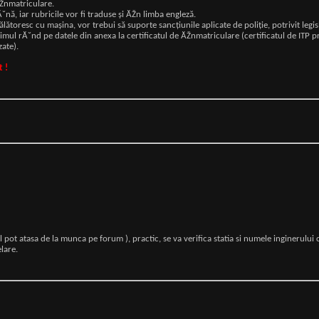
ĂŽnmatriculare.
nă, iar rubricile vor fi traduse și ĂŽn limba engleză.
ătoresc cu mașina, vor trebui să suporte sancțiunile aplicate de poliţie, potrivit legisl
l rĂ˘nd pe datele din anexa la certificatul de ĂŽnmatriculare (certificatul de ITP prez
zate).
t !
 il pot atasa de la munca pe forum ), practic, se va verifica statia si numele inginerulu
lare.