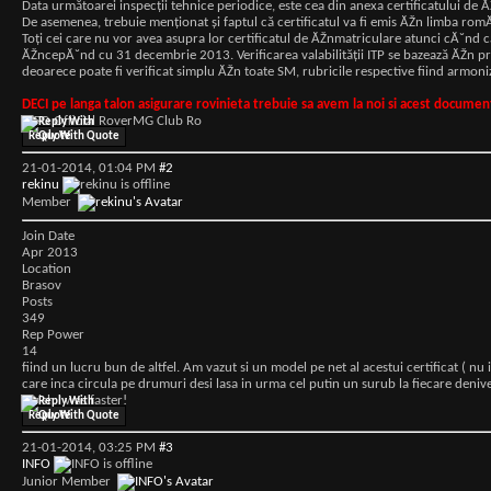
Data următoarei inspecții tehnice periodice, este cea din anexa certificatului de 
De asemenea, trebuie menționat și faptul că certificatul va fi emis ĂŽn limba romĂ˘
Toți cei care nu vor avea asupra lor certificatul de ĂŽnmatriculare atunci cĂ˘nd căl
ĂŽncepĂ˘nd cu 31 decembrie 2013. Verificarea valabilităţii ITP se bazează ĂŽn primu
deoarece poate fi verificat simplu ĂŽn toate SM, rubricile respective fiind armoni
DECI pe langa talon asigurare rovinieta trebuie sa avem la noi si acest documen
INFO Official RoverMG Club Ro
Reply With Quote
21-01-2014,
01:04 PM
#2
rekinu
Member
Join Date
Apr 2013
Location
Brasov
Posts
349
Rep Power
14
fiind un lucru bun de altfel. Am vazut si un model pe net al acestui certificat ( nu
care inca circula pe drumuri desi lasa in urma cel putin un surub la fiecare denive
I wish I was faster!
Reply With Quote
21-01-2014,
03:25 PM
#3
INFO
Junior Member