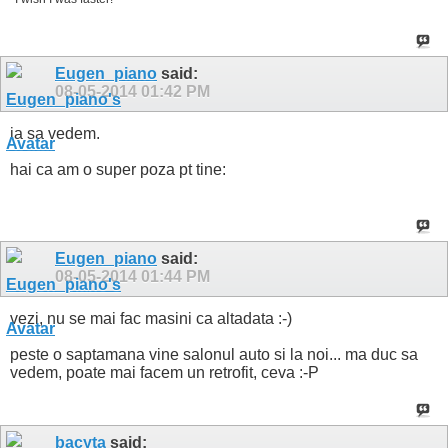
Eugen_piano
said:
08-05-2014
01:42 PM
ia sa vedem.
hai ca am o super poza pt tine:
Eugen_piano
said:
08-05-2014
01:44 PM
vezi, nu se mai fac masini ca altadata :-)
peste o saptamana vine salonul auto si la noi... ma duc sa
vedem, poate mai facem un retrofit, ceva :-P
bacyta
said: