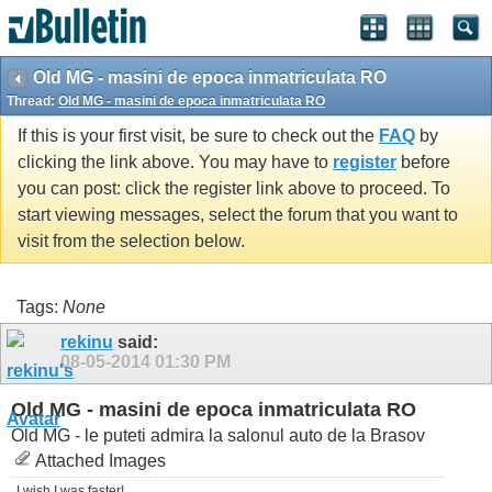
Old MG - masini de epoca inmatriculata RO
Thread:
Old MG - masini de epoca inmatriculata RO
If this is your first visit, be sure to check out the
FAQ
by
clicking the link above. You may have to
register
before
you can post: click the register link above to proceed. To
start viewing messages, select the forum that you want to
visit from the selection below.
Tags:
None
rekinu
said:
08-05-2014
01:30 PM
Old MG - masini de epoca inmatriculata RO
Old MG - le puteti admira la salonul auto de la Brasov
Attached Images
I wish I was faster!