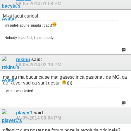
08-05-2014
01:58 PM
M-ai facut curios!
Imi puteti spune simplu : bacy!
Nobody is perfect, i am nobody!
rekinu
said:
08-05-2014
02:10 PM
mai eu ma bucur ca se mai gasesc inca pasionati de MG, ca
de Rover vad ca sunt destui
))))
I wish I was faster!
player1
said:
11-05-2014
08:04 PM
offtopic: cum postez pe forum poze la rezolutia originala?