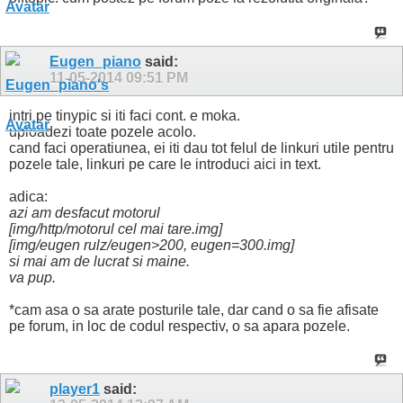
Eugen_piano
said:
11-05-2014
09:51 PM
intri pe tinypic si iti faci cont. e moka.
uploadezi toate pozele acolo.
cand faci operatiunea, ei iti dau tot felul de linkuri utile pentru
pozele tale, linkuri pe care le introduci aici in text.
adica:
azi am desfacut motorul
[img/http/motorul cel mai tare.img]
[img/eugen rulz/eugen>200, eugen=300.img]
si mai am de lucrat si maine.
va pup.
*cam asa o sa arate posturile tale, dar cand o sa fie afisate
pe forum, in loc de codul respectiv, o sa apara pozele.
player1
said: